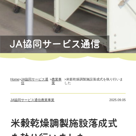
JA協同サービス通信
Home
>
JA協同サービス通
>
農業事
>米穀乾燥調製施設落成式を執り行いま
信
業
した
JA協同サービス通信
農業事業
2025.09.05
米穀乾燥調製施設落成式