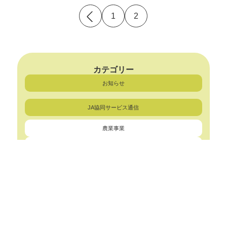
投
1
2
稿
の
ペ
ー
ジ
送
カテゴリー
り
お知らせ
JA協同サービス通信
農業事業
LPガス事業
リフォーム事業
外食事業
給油所事業