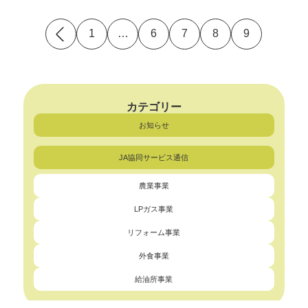
投
1
…
6
7
8
9
稿
の
ペ
ー
ジ
送
カテゴリー
り
お知らせ
JA協同サービス通信
農業事業
LPガス事業
リフォーム事業
外食事業
給油所事業