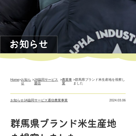
お知らせ
Home
>
お知ら
>
JA協同サービス
>
農業事
>群馬県ブランド米生産地を視察し
せ
通信
業
ました
お知らせ
JA協同サービス通信
農業事業
2024.03.06
群馬県ブランド米生産地