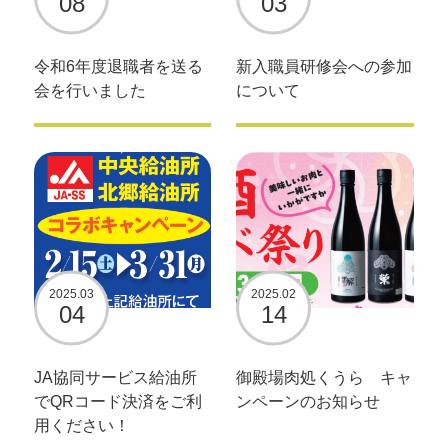
08
03
令和6年度退職者を送る
新入職員研修会への参加
会を行いました
について
2025.03
2025.02
04
14
JA協同サービス給油所
御殿場肉処くうら キャ
でQRコード決済をご利
ンペーンのお知らせ
用ください！